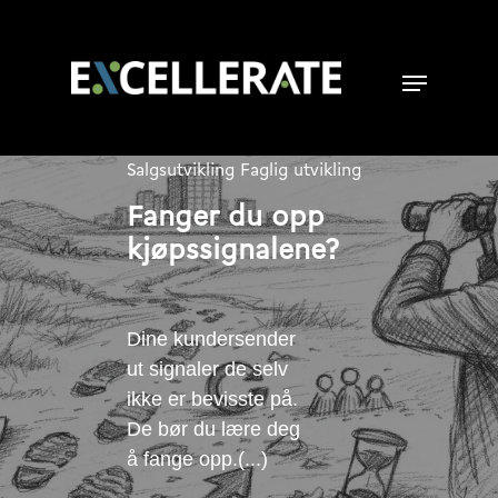
Salgsutvikling
Faglig utvikling
Fanger du opp
kjøpssignalene?
Dine kundersender
ut signaler de selv
ikke er bevisste på.
De bør du lære deg
å fange opp.