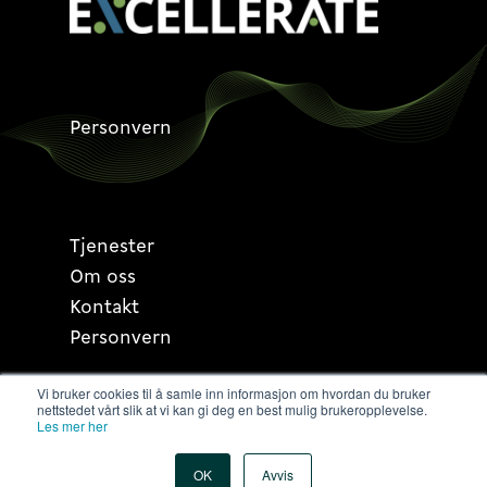
Personvern
Tjenester
Om oss
Kontakt
Personvern
Vi bruker cookies til å samle inn informasjon om hvordan du bruker
nettstedet vårt slik at vi kan gi deg en best mulig brukeropplevelse.
+47 22 49 00 00
Les mer her
post@excellerate.no
OK
Avvis